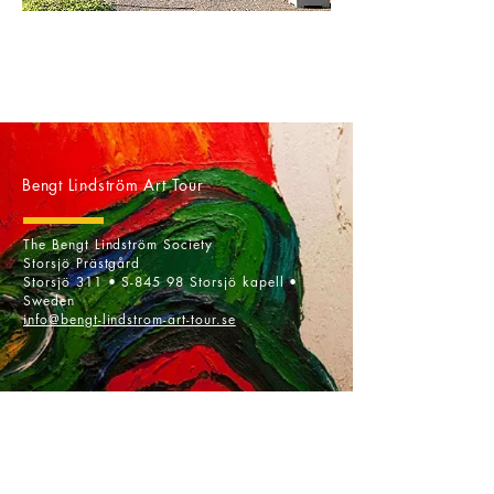
Bengt Lindström
Art Tour
The Bengt Lindström Society
Storsjö Prästgård
Storsjö 311 • S-845 98 Storsjö kapell •
Sweden
info@bengt-lindstrom-art-tour.se
Bengt Lindström
Art Shop
Storsjö Prästgård
Storsjö 311 • S-845 98 Storsjö kapell •
Sweden