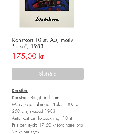
Konstkort 10 st, A5, motiv
"Loke", 1983
Pris
175,00 kr
Slutsåld
Konstkort
Konstnär: Bengt Lindström
Motiv: oljemålningen "Loke", 300 x
250 cm, skapad 1983
Antal kort per förpackning: 10 st
Pris per styck: 17,50 kr (ordinarie pris
25 kr per styck)