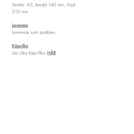
Storlek: A5, bredd 140 mm, höjd
210 mm
Leverans
Levereras som postbrev.
Köpvillor
Läs våra köpvillkor
HÄR
.
Bengt Lindström
Art Tour
The Bengt Lindström Society
Storsjö Prästgård
Storsjö 311 • S-845 98 Storsjö kapell •
Sweden
info@bengt-lindstrom-art-tour.se