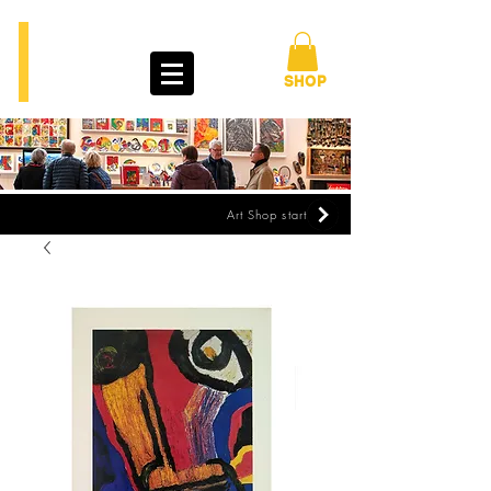
BENGT
LINDSTRÖM
ART TOUR
SHOP
Art Shop start