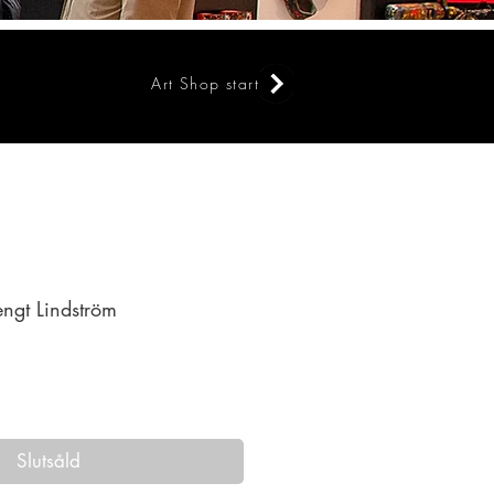
Art Shop start
engt Lindström
Pris
Slutsåld