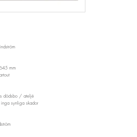
Lindström
d 645 mm
rtout
ms dödsbo / ateljé
r inga synliga skador
dström