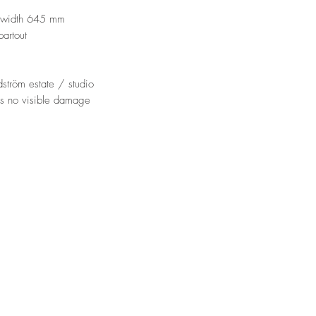
, width 645 mm
partout
ström estate / studio
as no visible damage
ll • Sweden