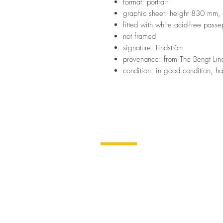
format: portrait
graphic sheet: height 830 mm
fitted with white acid-free passe
not framed
signature: Lindström
provenance: from The Bengt Lind
condition: in good condition, h
Bengt Lindström
Art Tour
The Bengt Lindström Society
Storsjö Prästgård
Storsjö 311 • S-845 98 Storsjö kape
info@bengt-lindstrom-art-tour.se
Bengt Lindström
Art Shop