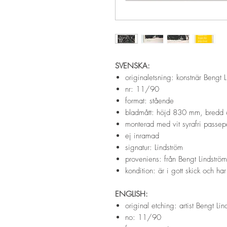
SVENSKA:
originaletsning: konstnär Bengt 
nr: 11/90
format: stående
bladmått: höjd 830 mm, bred
monterad med vit syrafri passepa
ej inramad
signatur: Lindström
proveniens: från Bengt Lindströ
kondition: är i gott skick och ha
ENGLISH:
original etching: artist Bengt Lin
no: 11/90