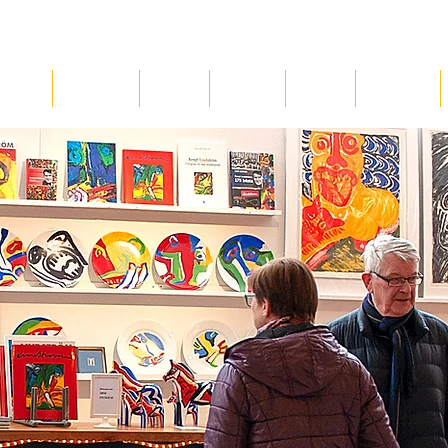
IBITIONS
THE ART TOUR
PREVIEWS
THE ARTIST
ABOUT US
THE ART SHOP