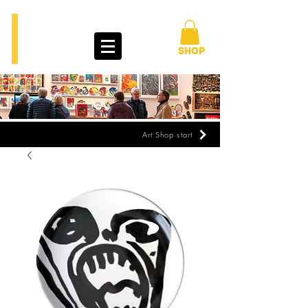
BENGT
LINDSTRÖM
ART TOUR
SHOP
Art Shop start