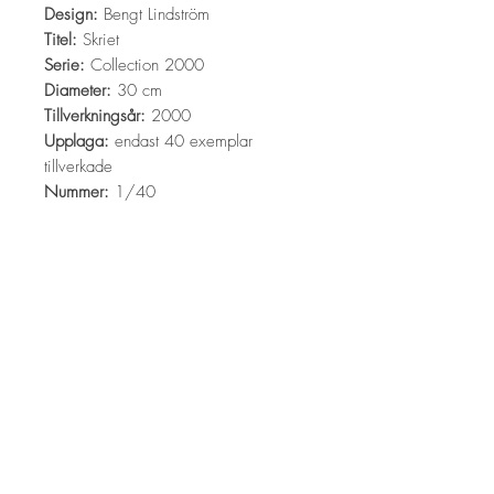
Design:
Bengt Lindström
Titel:
Skriet
Serie:
Collection 2000
Diameter:
30 cm
Tillverkningsår:
2000
Upplaga:
endast 40 exemplar
tillverkade
Nummer:
1/40
Bengt Lindström
Art Tour
The Bengt Lindström Society
Storsjö Prästgård
Storsjö 311 • S-845 98 Storsjö kapell •
Sweden
info@bengt-lindstrom-art-tour.se