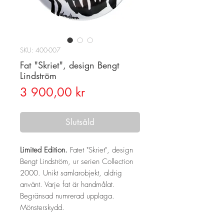
SKU: 400-007
Fat "Skriet", design Bengt
Lindström
Pris
3 900,00 kr
Slutsåld
Limited Edition.
Fatet "Skriet", design
Bengt Lindström, ur serien Collection
2000. Unikt samlarobjekt, aldrig
använt. Varje fat är handmålat.
Begränsad numrerad upplaga.
Mönsterskydd.