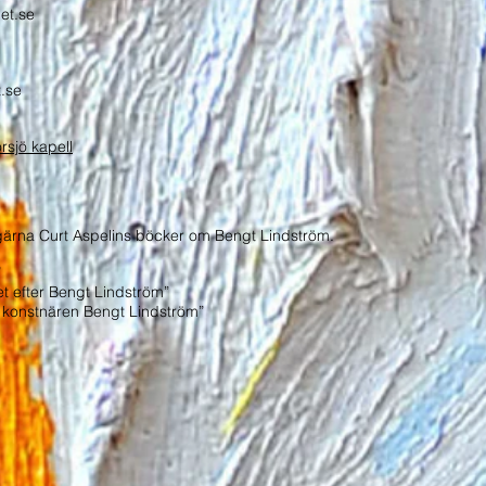
et.se
t.se
rsjö kapell
 gärna Curt Aspelins böcker om Bengt Lindström.
”
et efter Bengt Lindström”
 konstnären Bengt Lindström”