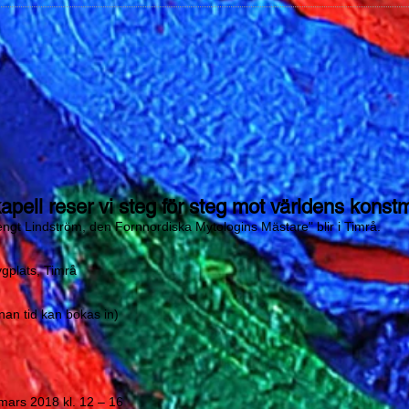
kapell reser vi steg för steg mot världens konst
ngt Lindström, den Fornnordiska Mytologins Mästare" blir i Timrå.
gplats, Timrå
an tid kan bokas in)
8
mars 2018 kl. 12 – 16