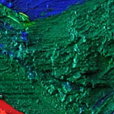
 för en magnifik Bengt
en Fornnordiska Mytologins
svisning har sitt eget tema och
a perioder i hans liv, från de
bli en riktigt intressant
r av den stora samlingen på
a Midlanda Konsthall med Bengt
 litografier, etsningar,
som
l ”Asagudarna dansar”
g och mytologiska väsen."