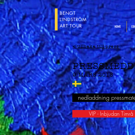
BENGT
LINDSTRÖM
ART TOUR
HOME
EXH
< tillbaka till press
PRESSMEDD
9 MARS 2018
nedladdning pressmate
VIP - Inbjudan Timrå