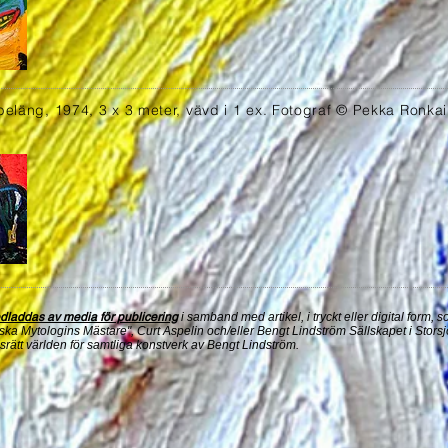
eläng, 1974, 3 x 3 meter, vävd i 1 ex.
Fotograf © Pekka Ronka
dladdas av media för publicering
i samband med artikel, i tryckt eller digital form
ka Mytologins Mästare", Curt Aspelin och/eller Bengt Lindström Sällskapet i Storsj
srätt världen för samtliga konstverk av Bengt Lindström.