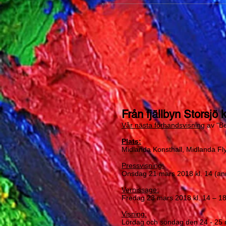
Från fjällbyn Storsjö 
Vår nästa förhandsvisning
av "Be
Plats:
Midlanda Konsthall, Midlanda Fly
Pressvisning:
Onsdag 21 mars 2018 kl. 14 (ann
Vernissage:
Fredag 23 mars 2018 kl. 14 – 1
Visning:
Lördag och söndag den 24 - 25 