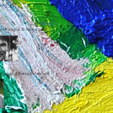
67. Fotograf © Hans Erixon
 Fotograf © Pekka Ronkainen