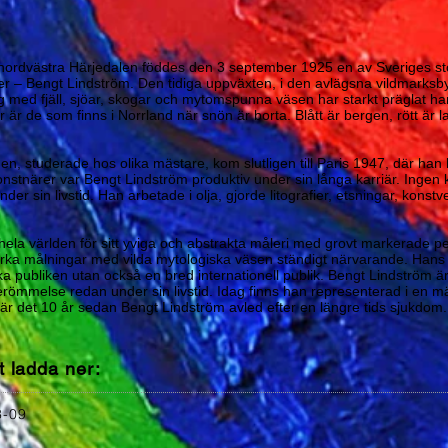
ll i nordvästra Härjedalen föddes den 3 september 1925 en av Sveriges s
 – Bengt Lindström. Den tidiga uppväxten, i den avlägsna vildmarksb
vning med fjäll, sjöar, skogar och mytomspunna väsen har starkt präglat
 är de som finns i Norrland när snön är borta. Blått är bergen, rött är
den, studerade hos olika mästare, kom slutligen till Paris 1947, där ha
a konstnärer var Bengt Lindström produktiv under sin långa karriär. Inge
 sin livstid. Han arbetade i olja, gjorde litografier, etsningar, konstv
ela världen för sitt yviga och abstrakta måleri med grovt markerade pe
starka målningar med vilda mytologiska väsen ständigt närvarande. Hans 
a publiken utan också en bred internationell publik. Bengt Lindström ä
berömmelse redan under sin livstid. Idag finns han representerad i en m
är det 10 år sedan Bengt Lindström avled efter en längre tids sjukdom.
t ladda ner:
3-09