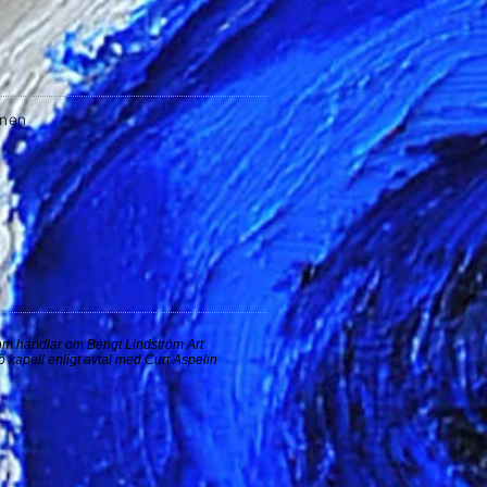
inen
, som handlar om Bengt Lindström Art
ö kapell enligt avtal med Curt Aspelin