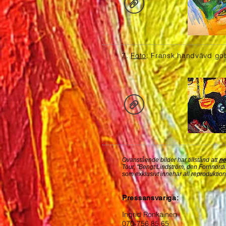
7.
Foto
: Fransk handvävd gob
Ovanstående bilder har tillstånd att
ne
Tour, "Bengt Lindström, den Fornnordis
som exklusivt innehar all reproduktion
Pressansvariga:
Ingrid Ronkainen
070-756 85 65