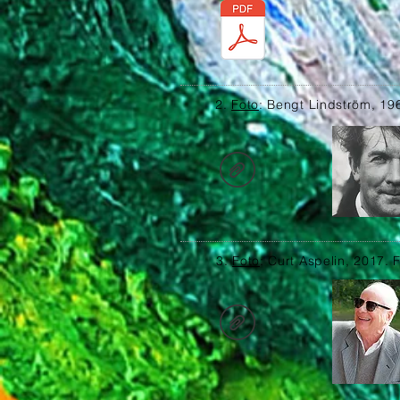
2.
Foto
: Bengt Lindström, 19
3.
Foto
: Curt Aspelin, 2017.