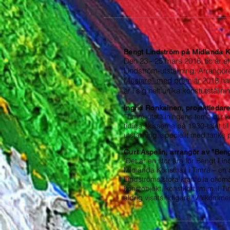
Bengt Lindström på Midlanda Ko
Den 23 - 25 mars 2018, tio år 
Lindström-utställning. Arrangö
Mästare” med premiär 2018
har
är i sig helt unika konstutställni
Ingrid Ronkainen, projektledar
”Timrå-utställningens tema blir 
tidiga skisserna på 1930-talet ti
utställning, speciellt med tanke 
Curt Aspelin, arrangör av ”Beng
"Det är en stor ära för Bengt Lin
Midlanda Konsthall i Timrå – en 
Lindströms stora kraftfulla oljem
konstobjekt, konstkort, m.m. I 
aldrig visats tidigare. Välkomm