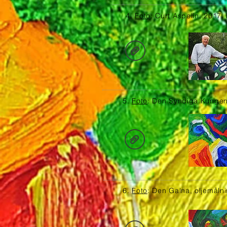
4.
Foto
: Curt Aspelin, 2017.
5.
Foto
: Den Syndiga Kungen
6.
Foto
: Den Galna, oljemåln