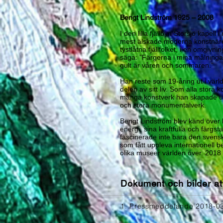
Bengt Lindström 1925 – 2008
I den lilla fjällbyn Storsjö kape
mest älskade moderna konstnärer
tystlåtna fjällfolket, i en omgi
säga: ”Färgerna i mina målningar
gult är våren och sommaren.”
Han reste som 19-åring ut i värl
delen av sitt liv. Som alla stor
många konstverk han skapade under
och stora monumentalverk.
Bengt Lindström blev känd över h
energi, sina kraftfulla och färg
fascinerade inte bara den svensk
som fått uppleva internationell 
olika museer världen över. 2018 
Dokument och bilder at
1. Pressmeddelande 2018-0