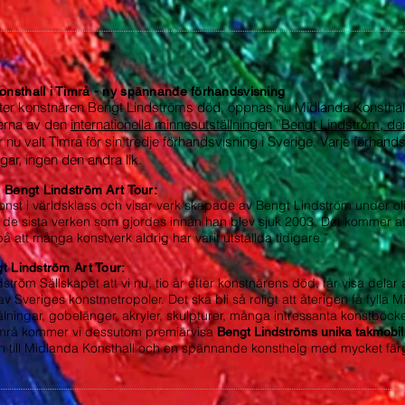
nsthall i Timrå - ny spännande förhandsvisning
efter konstnären Bengt Lindströms död, öppnas nu Midlanda Konsthall
rerna av den
internationella minnesutställningen ”Bengt Lindström, d
 nu valt Timrå för sin tredje förhandsvisning i Sverige. Varje förhand
.
ngar,
ingen den andra lik
e Bengt Lindström Art Tour:
konst i världsklass och visar verk skapade av Bengt Lindström under olik
ll de sista verken som gjordes innan han blev sjuk 2003. Det kommer att 
på att många konstverk aldrig har varit utställda tidigare.”
t Lindström Art Tour:
dström Sällskapet att vi nu, tio år efter konstnärens död, får visa dela
av Sveriges konstmetropoler. Det ska bli så roligt att återigen få fyll
ålningar, gobelänger, akryler, skulpturer, många intressanta konstböcker,
Timrå kommer vi dessutom premiärvisa
Bengt Lindströms unika takmobi
en till Midlanda Konsthall och en spännande konsthelg med mycket fär