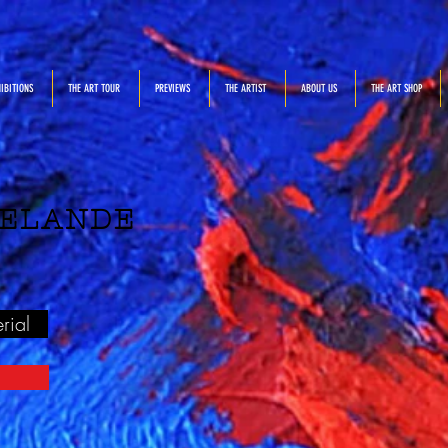
IBITIONS
THE ART TOUR
PREVIEWS
THE ARTIST
ABOUT US
THE ART SHOP
ELANDE
rial