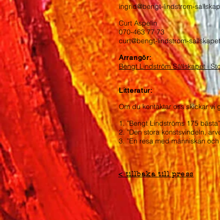
ingrid@bengt-lindstrom-sallskap
Curt Aspelin
070-463 77 73
curt@bengt-lindstrom-sallskape
Arrangör:
Bengt Lindström Sällskapet i Sto
Litteratur:
Om du kontaktar oss skickar vi
1. ”Bengt Lindströms 175 bästa
2. ”Den stora konstsvindeln, arv
3. ”En resa med människan och
< tillbaka till press