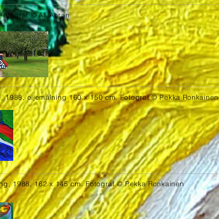
 Fotograf © Ali Ahran
, 1988, oljemålning 160 x 150 cm. Fotograf © Pekka Ronkainen
ing, 1988, 162 x 145 cm. Fotograf © Pekka Ronkainen