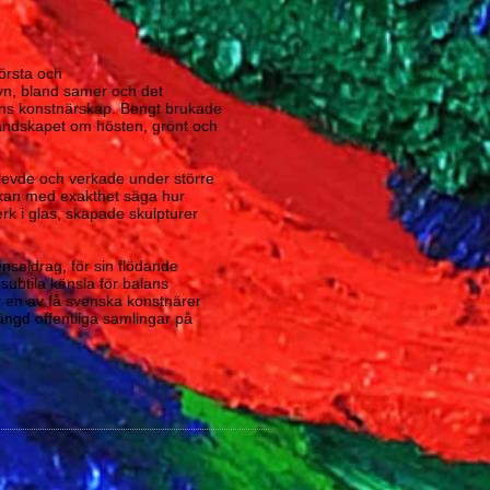
törsta och
yn, bland samer och det
 hans konstnärskap. Bengt brukade
 landskapet om hösten, grönt och
n levde och verkade under större
n kan med exakthet säga hur
erk i glas, skapade skulpturer
nseldrag, för sin flödande
subtila känsla för balans
r en av få svenska konstnärer
ängd offentliga samlingar på